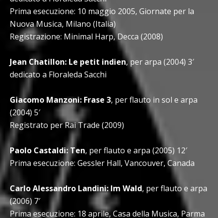
Prima esecuzione: 10 maggio 2005, Giornate per la
Nuova Musica, Milano (Italia)
Registrazione: Minimal Harp, Decca (2008)
Jean Chatillon: Le petit indien
, per arpa (2004) 3′
dedicato a Floraleda Sacchi
Giacomo Manzoni: Frase 3
, per flauto in sol e arpa
(2004) 5′
Registrato per Rai Trade (2009)
Paolo Castaldi: Ten
, per flauto e arpa (2005) 12′
Prima esecuzione: Gessler Hall, Vancouver, Canada
Carlo Alessandro Landini: Im Wald
, per flauto e arpa
(2006) 7′
Prima esecuzione: 18 aprile, Casa della Musica, Parma