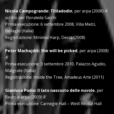
Nicola Campogrande: Tililadodin
, per arpa (2008) 4′
scritto per Floraleda Sacchi
Prima esecuzione: 6 settembre 2008, Villa Melzi,
Bellagio (Italia)
Registrazione: Minimal Harp, Decca (2008)
Peter Machajdik: She will be picked
, per arpa (2008)
4′
Prima esecuzione: 3 settembre 2010, Palazzo Agudio,
Malgrate (Italia)
Registrazione: Inside the Tree, Amadeus Arte (2011)
Gianluca Podio: Il lato nascosto delle nuvole
, per
flauto e arpa (2009) 8′
Prima esecuzione: Carnegie Hall – Weill Recital Hall