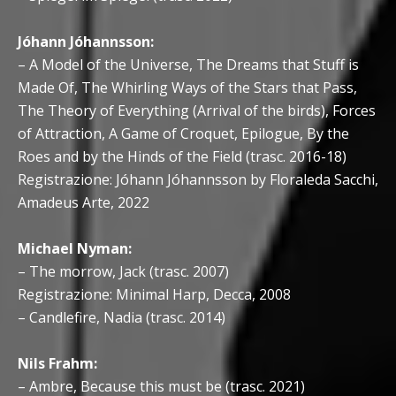
Jóhann Jóhannsson:
– A Model of the Universe, The Dreams that Stuff is
Made Of, The Whirling Ways of the Stars that Pass,
The Theory of Everything (Arrival of the birds), Forces
of Attraction, A Game of Croquet, Epilogue, By the
Roes and by the Hinds of the Field (trasc. 2016-18)
Registrazione: Jóhann Jóhannsson by Floraleda Sacchi,
Amadeus Arte, 2022
Michael Nyman:
– The morrow, Jack (trasc. 2007)
Registrazione: Minimal Harp, Decca, 2008
– Candlefire, Nadia (trasc. 2014)
Nils Frahm:
– Ambre, Because this must be (trasc. 2021)