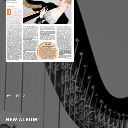
POST NAVIGATION
POST: AVVENIRE FLORALEDA SACCHI
PREV
NEW ALBUM!