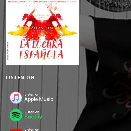
LISTEN ON